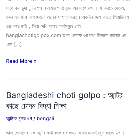
সাথে করা চুদা চুদির গল্প ।আমার গার্লফ্রেন্ড এর সাথে যখন দেখা করতে যেতাম,
তখন ওর খালা আমাদেরকে অনেক সাহায্য করত। একদিন দেখা করতে গিয়েছিলাম
ওর খলার বাড়ি , গিয়ে দেখি আমার গার্লফ্রেন্ড নেই।
banglachotigolpox.com তখন খালাকে ওর কথা জিজ্ঞাসা করলাম ওর
খালা […]
গার্লফ্রেন্ডের
Read More »
খালাকে
চুদে
খাল
Bangladeshi choti golpo : আন্টির
করলাম
কাছে চোদন বিদ্যা শিক্ষা
আন্টিকে চুদার গল্প
/
bengali
আজ তোমাদের এক আন্টির কথা বলল যার জন্য আমার হস্তমৈথুন করতে হত ।